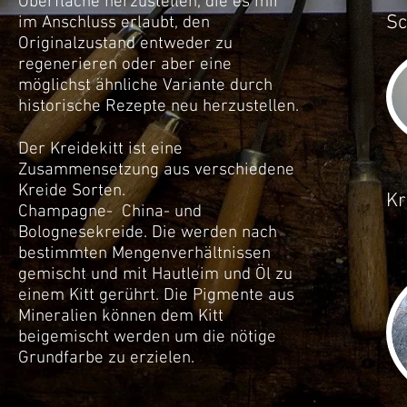
Oberfläche herzustellen, die es mir
Sc
im Anschluss erlaubt, den
Originalzustand entweder zu
regenerieren oder aber eine
möglichst ähnliche Variante durch
historische Rezepte neu herzustellen.
Der Kreidekitt ist eine
Zusammensetzung aus verschiedene
Kreide Sorten.
Kr
Champagne- China- und
Bolognesekreide. Die werden nach
bestimmten Mengenverhältnissen
gemischt und mit Hautleim und Öl zu
einem Kitt gerührt. Die Pigmente aus
Mineralien können dem Kitt
beigemischt werden um die nötige
Grundfarbe zu erzielen.