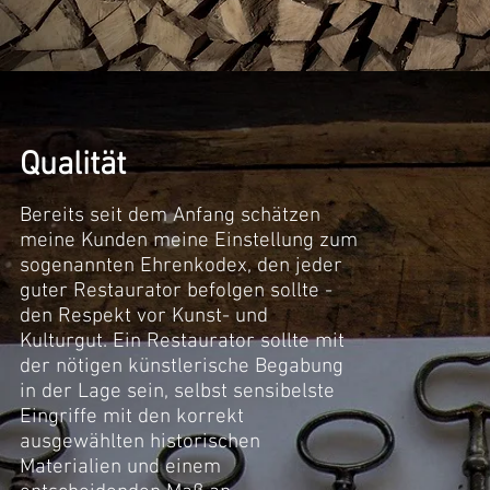
Qualität
Bereits seit dem Anfang schätzen
meine Kunden meine Einstellung zum
sogenannten Ehrenkodex, den jeder
guter Restaurator befolgen sollte -
den Respekt vor Kunst- und
Kulturgut. Ein Restaurator sollte mit
der nötigen künstlerische Begabung
in der Lage sein, selbst sensibelste
Eingriffe mit den korrekt
ausgewählten historischen
Materialien und einem