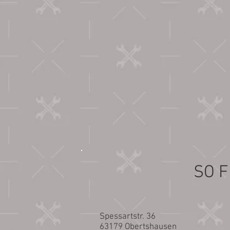
SO F
Spessartstr. 36
63179 Obertshausen