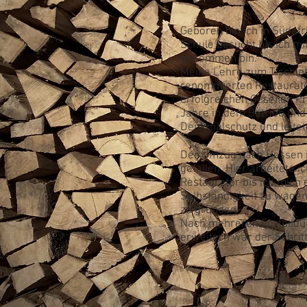
Geboren bin ich in Südafr
Schule besucht bis ich m
gekommen bin.
Meine Lehre zum Tischler
renommierten Restaurato
erfolgreichen Gesellen Pr
Jahre in dem Betrieb und
Denkmalschutz und leitet
Der Umzug nach Hessen is
gefallen. Hier arbeitete 
Restaurator bis ich mich 
Selbständigkeit zu wagen
zu gründen.
Nach mehreren Fortbildu
erweitern war der Schritt