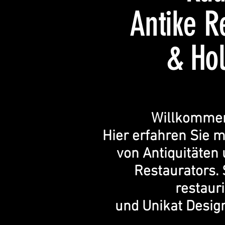
Antike
R
&
Ho
Willkommen
Hier erfahren Sie 
von Antiquitäten
Restaurators. 
restaur
und Unikat
Desig