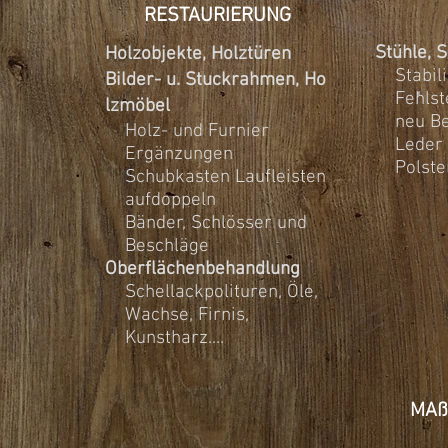
RESTAURIERUNG
Stühle, S
Holzobjekte, Holztüren
Stabilis
Bilder- u. Stuckrahmen, Ho
Fehlste
lzmöbel
neu Bez
Holz- und Furnier
Leder
Ergänzungen
Polste
Schubkasten Laufleisten
aufdoppeln
Bänder, Schlösser und
Beschläge
Oberflächenbehandlung
Schellackpolituren, Öle,
Wachse, Firnis,
Kunstharz....
MAß